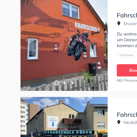
Fahrsc
Neuköl
Drusen
Du wohnst
um Deinen
kommen di
German
Ein
662 Person
Fahrsc
Neuköl