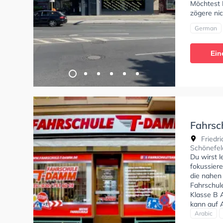
Möchtest 
zögere nic
German
Ein
Fahrsc
Tempel
Friedr
Schönefel
Du wirst l
fokussier
die nahen
Fahrschul
Klasse B 
kann auf A
Erste-Hil
Arabic
Fahrschule