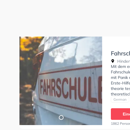
Fahrsc
Hinde
Hinden
Mit dem e
Fahrschule
mit Panik
Erste-Hilf
theorie te
theoretisc
German
Ein
1862 Perso