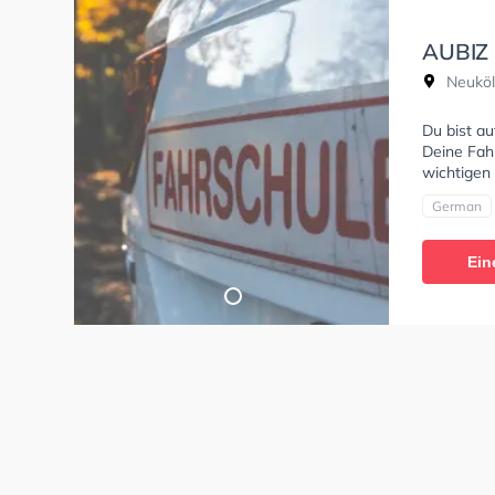
AUBIZ
Ausbil
Neuköl
Fahrsc
Du bist au
Deine Fahr
wichtigen
German
Ein