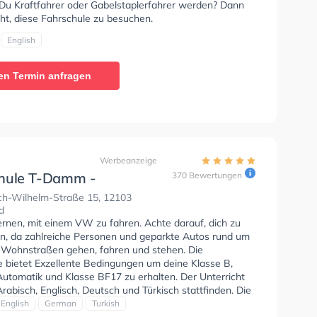
Du Kraftfahrer oder Gabelstaplerfahrer werden? Dann
ht, diese Fahrschule zu besuchen.
English
en Termin anfragen
Werbeanzeige
hule T-Damm -
370 Bewertungen
hof-Schöneberg
ich-Wilhelm-Straße 15, 12103
d
ernen, mit einem VW zu fahren. Achte darauf, dich zu
en, da zahlreiche Personen und geparkte Autos rund um
 Wohnstraßen gehen, fahren und stehen. Die
e bietet Exzellente Bedingungen um deine Klasse B,
Automatik und Klasse BF17 zu erhalten. Der Unterricht
rabisch, Englisch, Deutsch und Türkisch stattfinden. Die
fe-Kurs in der Schule. Letzte Bewertung: "T-Damm
English
German
Turkish
 Berlin is a driving school located in the Tempelhof