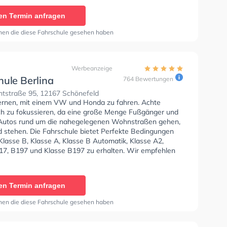
offering professional driver training in a welcoming and
en Termin anfragen
 environment. The school provides both theoretical and
lessons, with instruction available in German, English,
nen die diese Fahrschule gesehen haben
nd Turkish to accommodate a diverse range of students.
enced instructors focus on building safe driving habits,
, and road awareness while tailoring lessons to
 learning needs. T-Damm Fahrschule also offers
Werbeanzeige
courses, intensive holiday courses, and support for
hule Berlina
764 Bewertungen
ivers. With modern training vehicles and a friendly
htstraße 95, 12167 Schönefeld
pproach, the school aims to help learners prepare
lernen, mit einem VW und Honda zu fahren. Achte
y for their driving tests and become responsible drivers."
ich zu fokussieren, da eine große Menge Fußgänger und
Autos rund um die nahegelegenen Wohnstraßen gehen,
d stehen. Die Fahrschule bietet Perfekte Bedingungen
Klasse B, Klasse A, Klasse B Automatik, Klasse A2,
17, B197 und Klasse B197 zu erhalten. Wir empfehlen
nline-theorie tests am PC zu absolvieren, um dich gut
heoretische Prüfung. Letzte Bewertung: "Habe mich
r aufgehoben gefühlt. Sie sind sehr transparent was ihre
en Termin anfragen
geht. Und das Personal ist immer bereit dazu einem zu
le sind super nett und höflich und vor allem interessiert!"
nen die diese Fahrschule gesehen haben