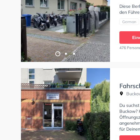
Diese Berl
den Führer
German
Ein
476 Person
Fahrsc
Buckow
Du suchst
Buckow? H
Öffnungsz
angenehme
für Deinen