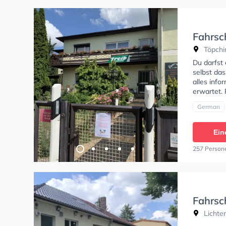
Fahrsc
Töpchi
Du darfst
selbst da
alles info
erwartet. 
German
Ein
257 Person
Fahrsc
Lichte