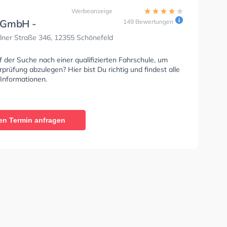
Werbeanzeige
 GmbH -
149 Bewertungen
dungszentrum und
lner Straße 346, 12355 Schönefeld
hule
f der Suche nach einer qualifizierten Fahrschule, um
prüfung abzulegen? Hier bist Du richtig und findest alle
 Informationen.
en Termin anfragen