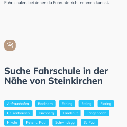
Fahrschulen, bei denen du Fahrunterricht nehmen kannst.
Suche Fahrschule in der
Nähe von Steinkirchen
Altfraunhofen
Bockhorn
Eching
Erding
Flaring
Geisenhausen
Kirchberg
Landshut
Langenbach
Nikola
Peter u. Paul
Schwindegg
St. Paul