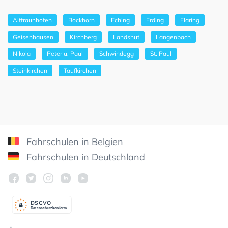
Altfraunhofen
Bockhorn
Eching
Erding
Flaring
Geisenhausen
Kirchberg
Landshut
Langenbach
Nikola
Peter u. Paul
Schwindegg
St. Paul
Steinkirchen
Taufkirchen
Fahrschulen in Belgien
Fahrschulen in Deutschland
DSGV
O
Datenschutzkonform