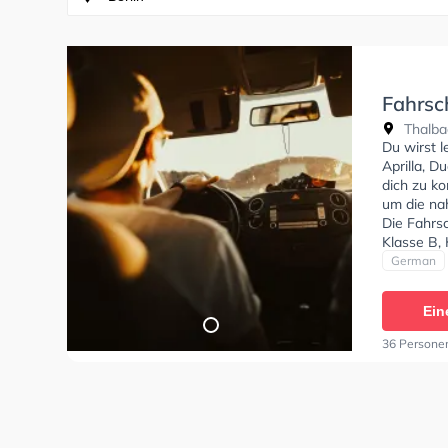
Fahrsc
Thalbac
Du wirst 
Aprilla, D
dich zu ko
um die na
Die Fahrs
Klasse B, 
BF17, Klas
German
Klasse D1,
zu erhalt
Ein
Termin onl
36 Persone