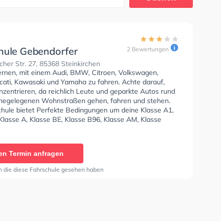
hule Gebendorfer
2 Bewertungen
her Str. 27, 85368 Steinkirchen
lernen, mit einem Audi, BMW, Citroen, Volkswagen,
ucati, Kawasaki und Yamaha zu fahren. Achte darauf,
nzentrieren, da reichlich Leute und geparkte Autos rund
hegelegenen Wohnstraßen gehen, fahren und stehen.
chule bietet Perfekte Bedingungen um deine Klasse A1,
Klasse A, Klasse BE, Klasse B96, Klasse AM, Klasse
se A2, Klasse C1, Klasse C1E, Klasse C, Klasse CE,
 Klasse DE1, Klasse D, Klasse DE, Klasse L und Klasse T
en. In der Fahrschule Gebendorfer Sie können einen
en Termin anfragen
ine anfragen.
n die diese Fahrschule gesehen haben