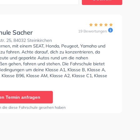
hule Sacher
19 Bewertungen
r. 25, 84032 Steinkirchen
lernen, mit einem SEAT, Honda, Peugeot, Yamaha und
u fahren. Achte darauf, dich zu konzentrieren, da
 Leute und geparkte Autos rund um die nahen
en gehen, fahren und stehen. Die Fahrschule bietet
Bedingungen um deine Klasse A1, Klasse B, Klasse A,
, Klasse B96, Klasse AM, Klasse A2, Klasse C1, Klasse
e C, Klasse CE, Klasse L, Klasse T und Mofa -
inigung zu erhalten. Letzte Bewertung: "Ich bin sehr
der Wolfgang ist ein Super Nette Lehrer gibt seiner
en Termin anfragen
iele Tipps und Erfahrungen aus der Straße und verhalten
rrad oder Moped fahren Einfach Super Team"
n die diese Fahrschule gesehen haben