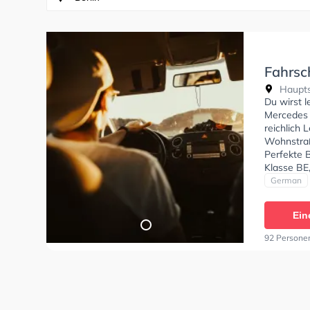
Fahrsc
Hauptst
Du wirst 
Mercedes z
reichlich
Wohnstraß
Perfekte 
Klasse BE
C1E, Klass
German
Prüfbesche
zufrieden 
Ein
Schüler v
beim Moto
92 Persone