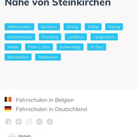
Nähe von Steinkirchen
Altfraunhofen
Bockhorn
Eching
Erding
Flaring
Geisenhausen
Kirchberg
Landshut
Langenbach
Nikola
Peter u. Paul
Schwindegg
St. Paul
Steinkirchen
Taufkirchen
Fahrschulen in Belgien
Fahrschulen in Deutschland
DSGV
O