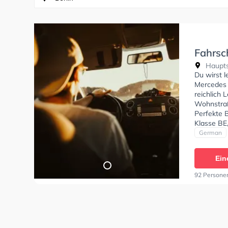
Fahrsc
Hauptst
Du wirst 
Mercedes z
reichlich
Wohnstraß
Perfekte 
Klasse BE
C1E, Klass
German
Prüfbesche
zufrieden 
Ein
Schüler v
beim Moto
92 Persone