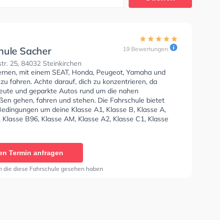
hule Sacher
19 Bewertungen
r. 25, 84032 Steinkirchen
lernen, mit einem SEAT, Honda, Peugeot, Yamaha und
u fahren. Achte darauf, dich zu konzentrieren, da
 Leute und geparkte Autos rund um die nahen
en gehen, fahren und stehen. Die Fahrschule bietet
Bedingungen um deine Klasse A1, Klasse B, Klasse A,
, Klasse B96, Klasse AM, Klasse A2, Klasse C1, Klasse
e C, Klasse CE, Klasse L, Klasse T und Mofa -
inigung zu erhalten. Letzte Bewertung: "Ich bin sehr
der Wolfgang ist ein Super Nette Lehrer gibt seiner
en Termin anfragen
iele Tipps und Erfahrungen aus der Straße und verhalten
rrad oder Moped fahren Einfach Super Team"
n die diese Fahrschule gesehen haben