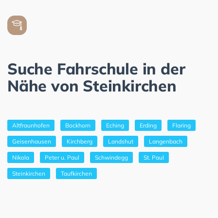
Suche Fahrschule in der
Nähe von Steinkirchen
Altfraunhofen
Bockhorn
Eching
Erding
Flaring
Geisenhausen
Kirchberg
Landshut
Langenbach
Nikola
Peter u. Paul
Schwindegg
St. Paul
Steinkirchen
Taufkirchen