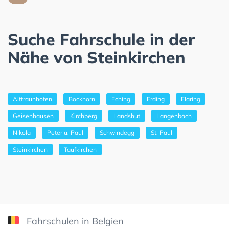
Suche Fahrschule in der
Nähe von Steinkirchen
Altfraunhofen
Bockhorn
Eching
Erding
Flaring
Geisenhausen
Kirchberg
Landshut
Langenbach
Nikola
Peter u. Paul
Schwindegg
St. Paul
Steinkirchen
Taufkirchen
Fahrschulen in Belgien