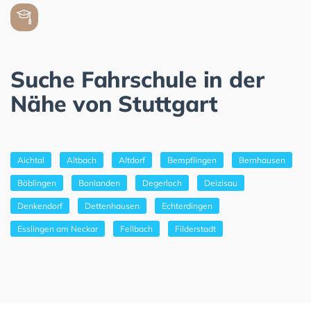
Suche Fahrschule in der
Nähe von Stuttgart
Aichtal
Altbach
Altdorf
Bempflingen
Bernhausen
Böblingen
Bonlanden
Degerloch
Deizisau
Denkendorf
Dettenhausen
Echterdingen
Esslingen am Neckar
Fellbach
Filderstadt