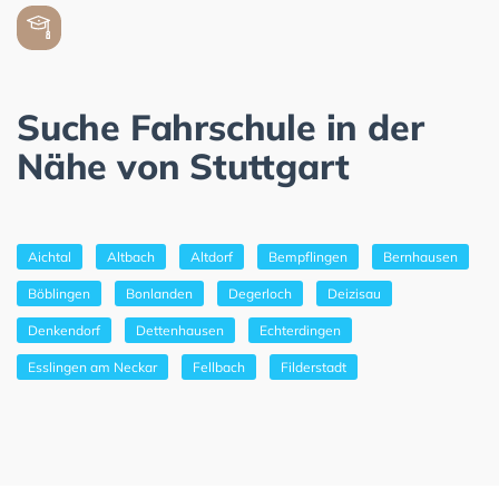
Suche Fahrschule in der
Nähe von Stuttgart
Aichtal
Altbach
Altdorf
Bempflingen
Bernhausen
Böblingen
Bonlanden
Degerloch
Deizisau
Denkendorf
Dettenhausen
Echterdingen
Esslingen am Neckar
Fellbach
Filderstadt