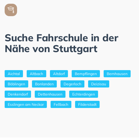
Suche Fahrschule in der
Nähe von Stuttgart
Aichtal
Altbach
Altdorf
Bempflingen
Bernhausen
Böblingen
Bonlanden
Degerloch
Deizisau
Denkendorf
Dettenhausen
Echterdingen
Esslingen am Neckar
Fellbach
Filderstadt