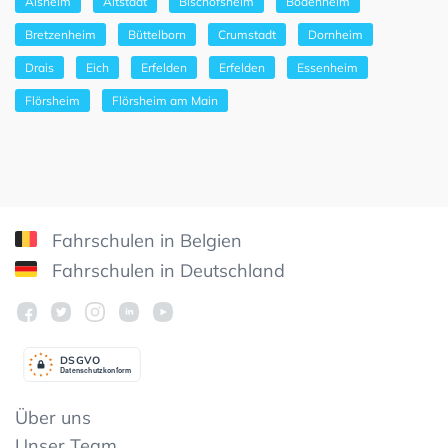
Alsheim
Altstadt
Bischofsheim
Bodenheim
Bretzenheim
Büttelborn
Crumstadt
Dornheim
Drais
Eich
Erfelden
Erfelden
Essenheim
Flörsheim
Flörsheim am Main
Fahrschulen in Belgien
Fahrschulen in Deutschland
DSGV
O
Datenschutzkonform
Über uns
Unser Team