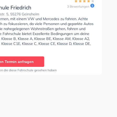
ule Friedrich
3 Bewertungen
tr. 5, 55276 Geinsheim
lernen, mit einem VW und Mercedes zu fahren. Achte
ch zu fokussieren, da viele Personen und geparkte Autos
ie nahegelegenen Wohnstraßen gehen, fahren und
ie Fahrschule bietet Exzellente Bedingungen um deine
 Klasse B, Klasse A, Klasse BE, Klasse AM, Klasse A2,
 Klasse C1E, Klasse C, Klasse CE, Klasse D, Klasse DE,
Klasse T und Mofa - Prüfbescheinigung zu erhalten. In
hule Friedrich Sie können einen Termin online anfragen.
en Termin anfragen
en die diese Fahrschule gesehen haben