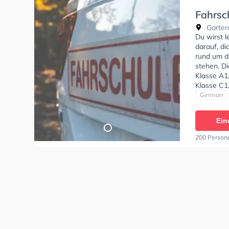
Fahrsch
Gartens
Du wirst 
darauf, di
rund um d
stehen. D
Klasse A1,
Klasse C1,
Klasse L, 
German
der Fahrsc
Ein
200 Person