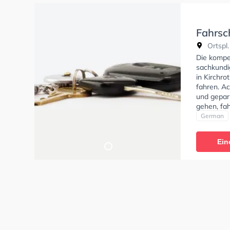
Fahrsc
Ortspl.
Die kompe
sachkundig
in Kirchr
fahren. Ac
und gepar
gehen, fah
Bedingung
German
Klasse B9
C1E, Klass
Ein
der Fahrs