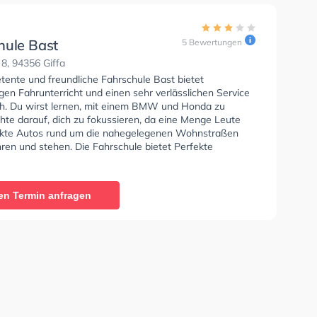
hule Bast
5 Bewertungen
 8, 94356 Giffa
tente und freundliche Fahrschule Bast bietet
en Fahrunterricht und einen sehr verlässlichen Service
oth. Du wirst lernen, mit einem BMW und Honda zu
hte darauf, dich zu fokussieren, da eine Menge Leute
kte Autos rund um die nahegelegenen Wohnstraßen
ren und stehen. Die Fahrschule bietet Perfekte
en um deine Klasse A1, Klasse B, Klasse A, Klasse BE,
6, Klasse AM, Klasse BF17, Klasse A2, Klasse C1, Klasse
e C, Klasse CE, Klasse L und Klasse T zu erhalten. In
en Termin anfragen
chule Bast Sie können einen Termin online anfragen.