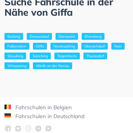
Suche Fahrschule in der
Nähe von Giffa
Barbing
Donaustauf
Ebenpaint
Ehrenberg
Falkenstein
Giffa
Neutraubling
Oberachdorf
Rain
Straubing
Sünching
Tegernheim
Thurasdorf
Wimpasing
Wörth an der Donau
Fahrschulen in Belgien
Fahrschulen in Deutschland