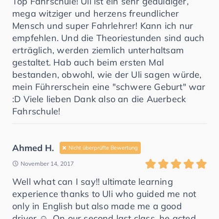
Top Fahrschule! Uli ist ein sehr geduldiger,
mega witziger und herzens freundlicher
Mensch und super Fahrlehrer! Kann ich nur
empfehlen. Und die Theoriestunden sind auch
erträglich, werden ziemlich unterhaltsam
gestaltet. Hab auch beim ersten Mal
bestanden, obwohl, wie der Uli sagen würde,
mein Führerschein eine "schwere Geburt" war
:D Viele lieben Dank also an die Auerbeck
Fahrschule!
Ahmed H.
Nicht überprüfte Bewertung
November 14, 2017
Well what can I say!! ultimate learning
experience thanks to Uli who guided me not
only in English but also made me a good
driver ☺️. On our second last class, he acted