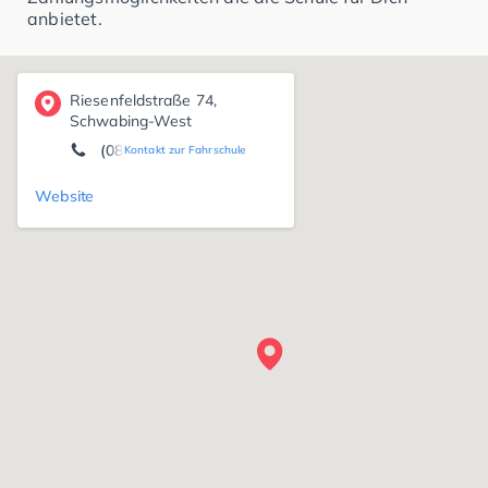
anbietet.
Riesenfeldstraße 74,
Schwabing-West
(089) 3 20 56 67
Kontakt zur Fahrschule
Website