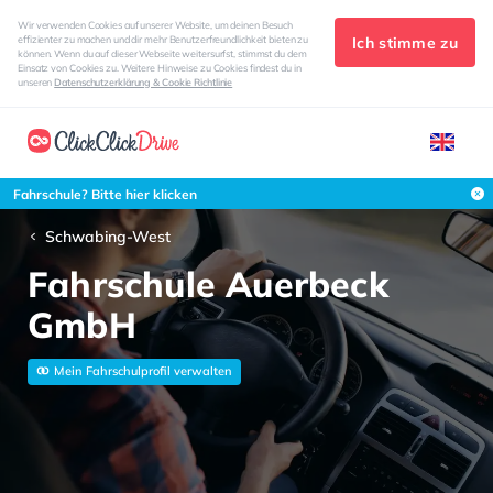
Wir verwenden Cookies auf unserer Website, um deinen Besuch
Ich stimme zu
effizienter zu machen und dir mehr Benutzerfreundlichkeit bieten zu
können. Wenn du auf dieser Webseite weitersurfst, stimmst du dem
Einsatz von Cookies zu. Weitere Hinweise zu Cookies findest du in
unseren
Datenschutzerklärung & Cookie Richtlinie
Fahrschule? Bitte hier klicken
Schwabing-West
Fahrschule Auerbeck
GmbH
Mein Fahrschulprofil verwalten