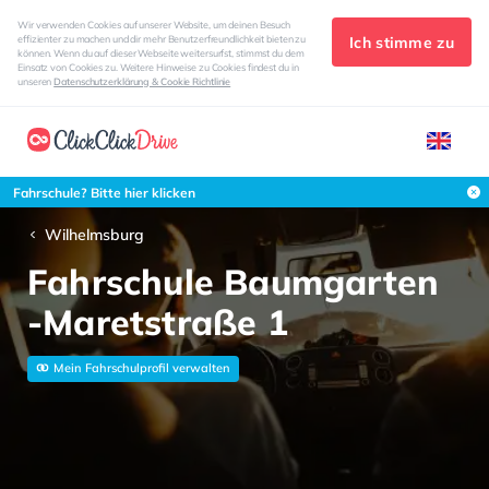
Wir verwenden Cookies auf unserer Website, um deinen Besuch
Ich stimme zu
effizienter zu machen und dir mehr Benutzerfreundlichkeit bieten zu
können. Wenn du auf dieser Webseite weitersurfst, stimmst du dem
Einsatz von Cookies zu. Weitere Hinweise zu Cookies findest du in
unseren
Datenschutzerklärung & Cookie Richtlinie
Fahrschule? Bitte hier klicken
Wilhelmsburg
Fahrschule Baumgarten
-Maretstraße 1
Mein Fahrschulprofil verwalten