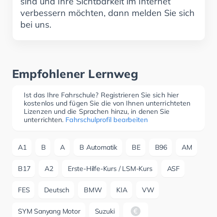
sind und Ihre Sichtbarkeit im Internet
verbessern möchten, dann melden Sie sich
bei uns.
Empfohlener Lernweg
Ist das Ihre Fahrschule? Registrieren Sie sich hier
kostenlos und fügen Sie die von Ihnen unterrichteten
Lizenzen und die Sprachen hinzu, in denen Sie
unterrichten.
Fahrschulprofil bearbeiten
A1
B
A
B Automatik
BE
B96
AM
B17
A2
Erste-Hilfe-Kurs / LSM-Kurs
ASF
FES
Deutsch
BMW
KIA
VW
SYM Sanyang Motor
Suzuki