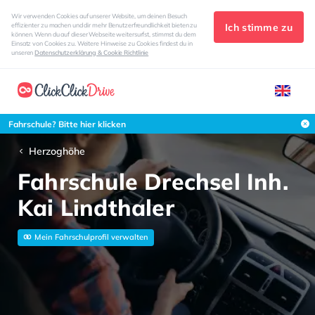
Wir verwenden Cookies auf unserer Website, um deinen Besuch
Ich stimme zu
effizienter zu machen und dir mehr Benutzerfreundlichkeit bieten zu
können. Wenn du auf dieser Webseite weitersurfst, stimmst du dem
Einsatz von Cookies zu. Weitere Hinweise zu Cookies findest du in
unseren
Datenschutzerklärung & Cookie Richtlinie
Fahrschule? Bitte hier klicken
Herzoghöhe
Fahrschule Drechsel Inh.
Kai Lindthaler
Mein Fahrschulprofil verwalten