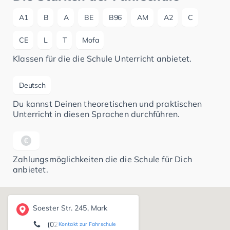
A1
B
A
BE
B96
AM
A2
C
CE
L
T
Mofa
Klassen für die die Schule Unterricht anbietet.
Deutsch
Du kannst Deinen theoretischen und praktischen
Unterricht in diesen Sprachen durchführen.
Zahlungsmöglichkeiten die die Schule für Dich
anbietet.
Soester Str. 245, Mark
(02381) 37 14 42
Kontakt zur Fahrschule