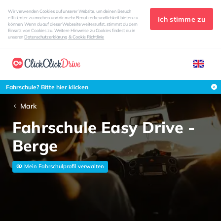
Wir verwenden Cookies auf unserer Website, um deinen Besuch
Ich stimme zu
effizienter zu machen und dir mehr Benutzerfreundlichkeit bieten zu
können. Wenn du auf dieser Webseite weitersurfst, stimmst du dem
Einsatz von Cookies zu. Weitere Hinweise zu Cookies findest du in
unseren
Datenschutzerklärung & Cookie Richtlinie
Fahrschule? Bitte hier klicken
Mark
Fahrschule Easy Drive -
Berge
Mein Fahrschulprofil verwalten