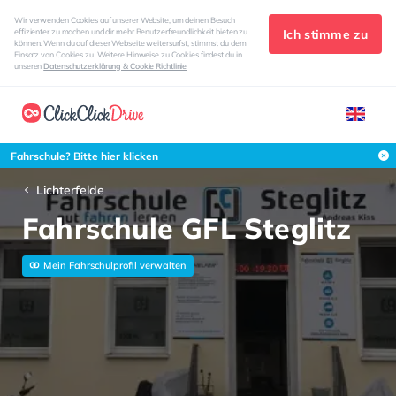
Wir verwenden Cookies auf unserer Website, um deinen Besuch
Ich stimme zu
effizienter zu machen und dir mehr Benutzerfreundlichkeit bieten zu
können. Wenn du auf dieser Webseite weitersurfst, stimmst du dem
Einsatz von Cookies zu. Weitere Hinweise zu Cookies findest du in
unseren
Datenschutzerklärung & Cookie Richtlinie
Fahrschule? Bitte hier klicken
Lichterfelde
Fahrschule GFL Steglitz
Mein Fahrschulprofil verwalten