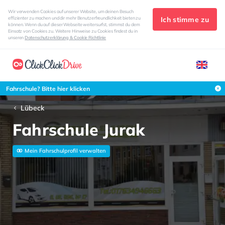
Wir verwenden Cookies auf unserer Website, um deinen Besuch
Ich stimme zu
effizienter zu machen und dir mehr Benutzerfreundlichkeit bieten zu
können. Wenn du auf dieser Webseite weitersurfst, stimmst du dem
Einsatz von Cookies zu. Weitere Hinweise zu Cookies findest du in
unseren
Datenschutzerklärung & Cookie Richtlinie
Fahrschule? Bitte hier klicken
Lübeck
Fahrschule Jurak
Mein Fahrschulprofil verwalten