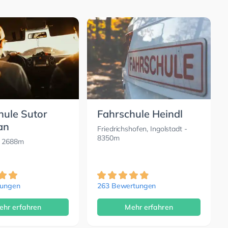
hule Sutor
Fahrschule Heindl
an
Friedrichshofen, Ingolstadt
-
8350m
 2688m
tungen
263 Bewertungen
ehr erfahren
Mehr erfahren