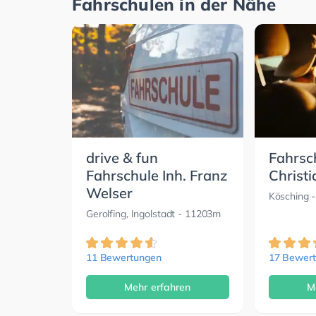
Fahrschulen in der Nähe
drive & fun
Fahrsc
Fahrschule Inh. Franz
Christi
Welser
Kösching
-
Gerolfing, Ingolstadt
- 11203m
11 Bewertungen
17 Bewer
Mehr erfahren
M