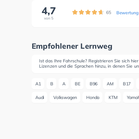
4,7
65
Bewertung
von
5
Empfohlener Lernweg
Ist das Ihre Fahrschule? Registrieren Sie sich hie
Lizenzen und die Sprachen hinzu, in denen Sie un
A1
B
A
BE
B96
AM
B17
Audi
Volkswagen
Honda
KTM
Yama