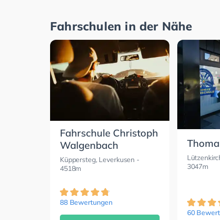
Fahrschulen in der Nähe
Fahrschule Christoph
Thomas
Walgenbach
Lützenkirc
Küppersteg, Leverkusen
-
3047m
4518m
88 Bewertungen
60 Bewer