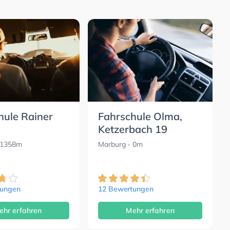
hule Rainer
Fahrschule Olma,
Ketzerbach 19
 1358m
Marburg
- 0m
tungen
12 Bewertungen
ehr erfahren
Mehr erfahren