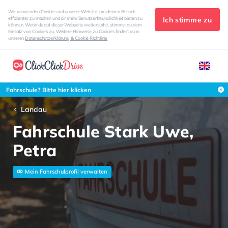
Wir verwenden Cookies auf unserer Website, um deinen Besuch
Ich stimme zu
effizienter zu machen und dir mehr Benutzerfreundlichkeit bieten zu
können. Wenn du auf dieser Webseite weitersurfst, stimmst du dem
Einsatz von Cookies zu. Weitere Hinweise zu Cookies findest du in
unseren
Datenschutzerklärung & Cookie Richtlinie
Fahrschule? Bitte hier klicken
Landau
Fahrschule Stark Uwe,
Petra
Mein Fahrschulprofil verwalten