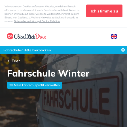
Wir verwenden Cookies auf unserer Website, um deinen Besuch
Ich stimme zu
effizienter zu machen und dir mehr Benutzerfreundlichkeit bieten zu
können. Wenn du auf dieser Webseite weitersurfst, stimmst du dem
Einsatz von Cookies zu. Weitere Hinweise zu Cookies findest du in
unseren
Datenschutzerklärung & Cookie Richtlinie
Fahrschule? Bitte hier klicken
Trier
Fahrschule Winter
Mein Fahrschulprofil verwalten