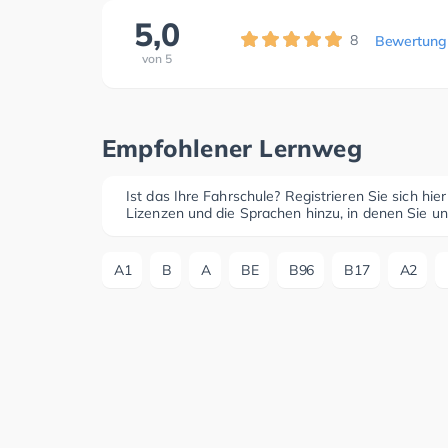
5,0
8
Bewertung
von
5
Empfohlener Lernweg
Ist das Ihre Fahrschule? Registrieren Sie sich hie
Lizenzen und die Sprachen hinzu, in denen Sie un
A1
B
A
BE
B96
B17
A2