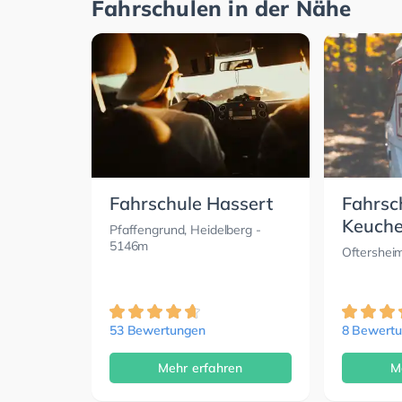
Fahrschulen in der Nähe
Fahrschule Hassert
Fahrsc
Keuche
Pfaffengrund, Heidelberg
-
5146m
Oftershei
53 Bewertungen
8 Bewert
Mehr erfahren
M