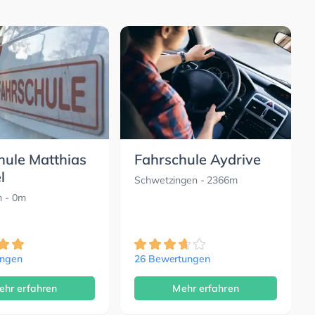
hule Matthias
Fahrschule Aydrive
l
Schwetzingen
- 2366m
m
- 0m
ungen
26 Bewertungen
ehr erfahren
Mehr erfahren