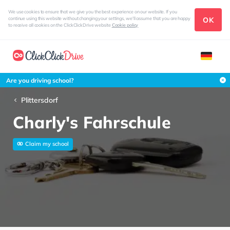
We use cookies to ensure that we give you the best experience on our website. If you
OK
continue using this website without changing your settings, we'll assume that you are happy
to receive all cookies on the ClickClickDrive website
Cookie policy
Are you driving school?
Plittersdorf
Charly's Fahrschule
Claim my school