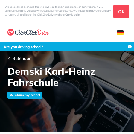
We use cookies to ensure that we give you the best experience on our website. If you
OK
continue using this website without changing your settings, we'll assume that you are happy
to receive all cookies on the ClickClickDrive website
Cookie policy
Are you driving school?
Butendorf
Demski Karl-Heinz
Fahrschule
Claim my school