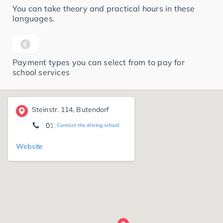
You can take theory and practical hours in these
languages.
Payment types you can select from to pay for
school services
Steinstr. 114, Butendorf
0171 6 43 04 76
Contact the driving school
Website