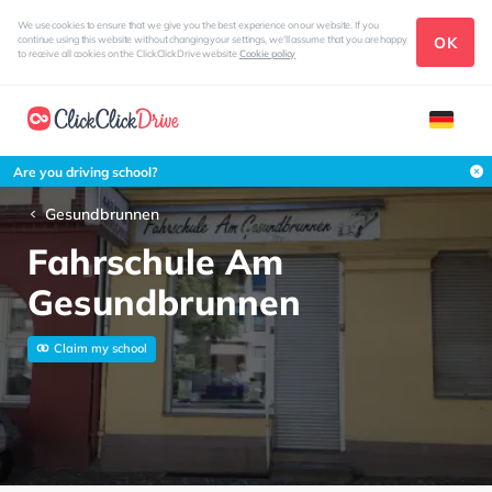
We use cookies to ensure that we give you the best experience on our website. If you
OK
continue using this website without changing your settings, we'll assume that you are happy
to receive all cookies on the ClickClickDrive website
Cookie policy
Are you driving school?
Gesundbrunnen
Fahrschule Am
Gesundbrunnen
Claim my school