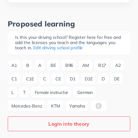
Proposed learning
Is this your driving school? Register here for free and
add the licenses you teach and the languages you
teach in.
Edit driving school profile
A1
B
A
BE
B96
AM
B17
A2
C1
C1E
C
CE
D1
D1E
D
DE
L
T
Female instructor
German
Mercedes-Benz
KTM
Yamaha
Login into theory