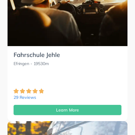
Fahrschule Jehle
Efringen
- 19530m
29 Reviews
Learn More