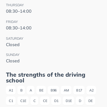
THURSDAY
08:30–14:00
FRIDAY
08:30–14:00
SATURDAY
Closed
SUNDAY
Closed
The strengths of the driving
school
A1
B
A
BE
B96
AM
B17
A2
C1
C1E
C
CE
D1
D1E
D
DE