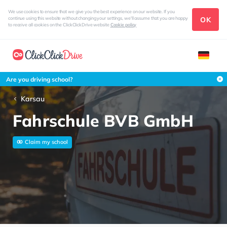
We use cookies to ensure that we give you the best experience on our website. If you
OK
continue using this website without changing your settings, we'll assume that you are happy
to receive all cookies on the ClickClickDrive website
Cookie policy
Are you driving school?
Karsau
Fahrschule BVB GmbH
Claim my school