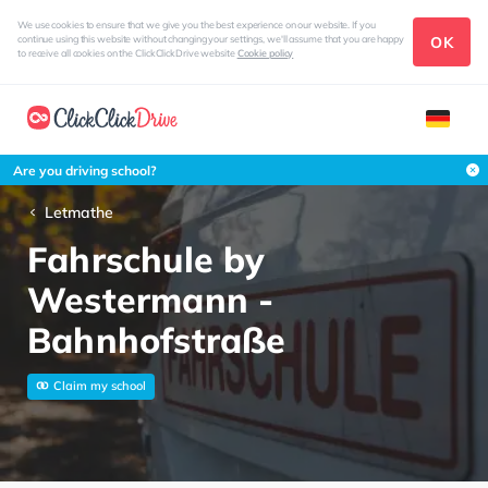
We use cookies to ensure that we give you the best experience on our website. If you
OK
continue using this website without changing your settings, we'll assume that you are happy
to receive all cookies on the ClickClickDrive website
Cookie policy
Are you driving school?
Letmathe
Fahrschule by
Westermann -
Bahnhofstraße
Claim my school