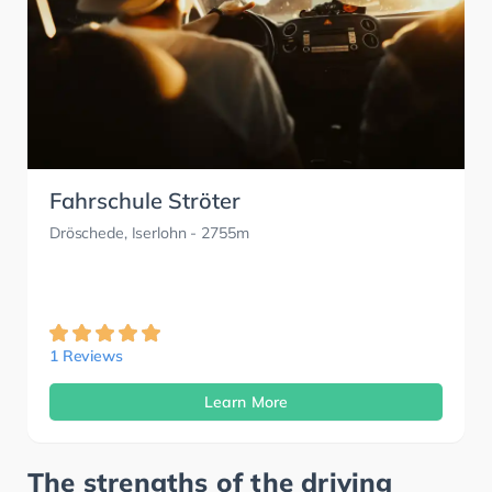
Fahrschule Ströter
Dröschede, Iserlohn
- 2755m
1 Reviews
Learn More
The strengths of the driving