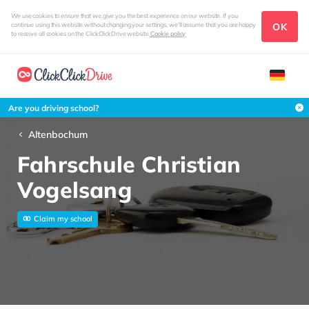
We use cookies to ensure that we give you the best experience on our website. If you
OK
continue using this website without changing your settings, we'll assume that you are happy
to receive all cookies on the ClickClickDrive website
Cookie policy
Are you driving school?
Altenbochum
Fahrschule Christian
Vogelsang
Claim my school