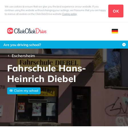
We use cookies to ensure that we give you the best experience on our website. If you
OK
continue using this website without changing your settings, we'll assume that you are happy
to receive all cookies on the ClickClickDrive website
Cookie policy
Are you driving school?
Eschersheim
Fahrschule Hans-
Heinrich Diebel
Claim my school