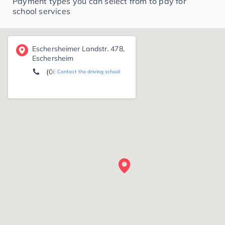
Payment types you can select from to pay for
school services
Eschersheimer Landstr. 478,
Eschersheim
(069) 53 09 81 81
Contact the driving school