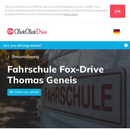
We use cookies to ensure that we give you the best experience on our website. If you
OK
continue using this website without changing your settings, we'll assume that you are happy
to receive all cookies on the ClickClickDrive website
Cookie policy
Are you driving school?
Braunschweig
Fahrschule Fox-Drive
Thomas Geneis
Claim my school