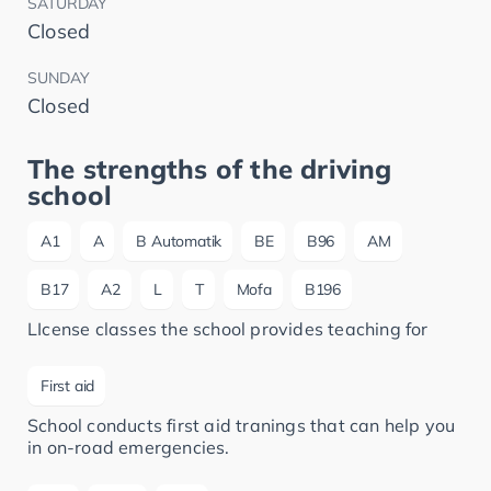
SATURDAY
Closed
SUNDAY
Closed
The strengths of the driving
school
A1
A
B Automatik
BE
B96
AM
B17
A2
L
T
Mofa
B196
LIcense classes the school provides teaching for
First aid
School conducts first aid tranings that can help you
in on-road emergencies.