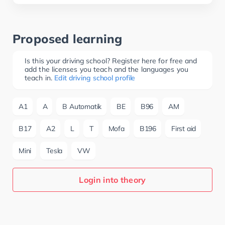
Proposed learning
Is this your driving school? Register here for free and
add the licenses you teach and the languages you
teach in.
Edit driving school profile
A1
A
B Automatik
BE
B96
AM
B17
A2
L
T
Mofa
B196
First aid
Mini
Tesla
VW
Login into theory