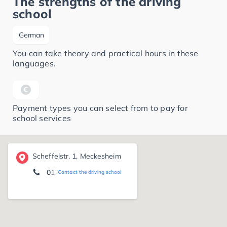
The strengths of the driving
school
German
You can take theory and practical hours in these
languages.
Payment types you can select from to pay for
school services
Scheffelstr. 1, Meckesheim
0171 7 07 20 56
Contact the driving school