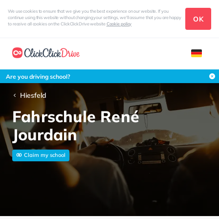
We use cookies to ensure that we give you the best experience on our website. If you
OK
continue using this website without changing your settings, we'll assume that you are happy
to receive all cookies on the ClickClickDrive website
Cookie policy
Are you driving school?
Hiesfeld
Fahrschule René
Jourdain
Claim my school