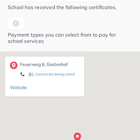
School has received the following certificates.
Payment types you can select from to pay for
school services
Feuerweg 6, Gostenhof
0171 6 55 21 00
Contact the driving school
Website