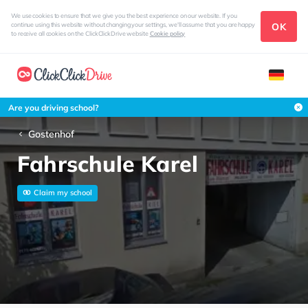
We use cookies to ensure that we give you the best experience on our website. If you
OK
continue using this website without changing your settings, we'll assume that you are happy
to receive all cookies on the ClickClickDrive website
Cookie policy
Are you driving school?
Gostenhof
Fahrschule Karel
Claim my school