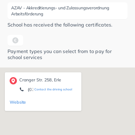
AZAV - Akkreditierungs- und Zulassungsverordnung
Arbeitsförderung
School has received the following certificates.
Payment types you can select from to pay for
school services
Cranger Str. 258, Erle
(0209) 36 10 57 31
Contact the driving school
Website