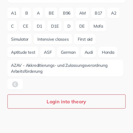
A1
B
A
BE
B96
AM
B17
A2
C
CE
D1
D1E
D
DE
Mofa
Simulator
Intensive classes
First aid
Aptitude test
ASF
German
Audi
Honda
AZAV - Akkreditierungs- und Zulassungsverordnung
Arbeitsförderung
Login into theory