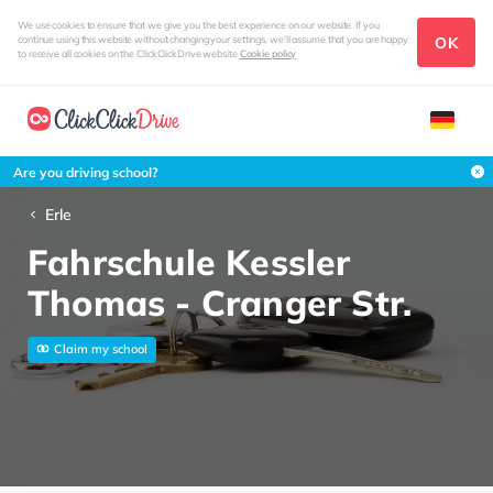
We use cookies to ensure that we give you the best experience on our website. If you
OK
continue using this website without changing your settings, we'll assume that you are happy
to receive all cookies on the ClickClickDrive website
Cookie policy
Are you driving school?
Erle
Fahrschule Kessler
Thomas - Cranger Str.
Claim my school