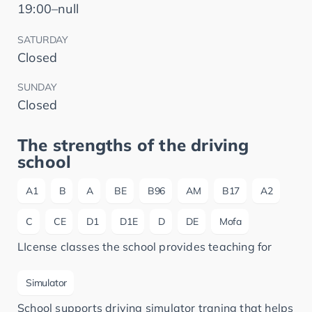
19:00–null
SATURDAY
Closed
SUNDAY
Closed
The strengths of the driving
school
A1
B
A
BE
B96
AM
B17
A2
C
CE
D1
D1E
D
DE
Mofa
LIcense classes the school provides teaching for
Simulator
School supports driving simulator traning that helps