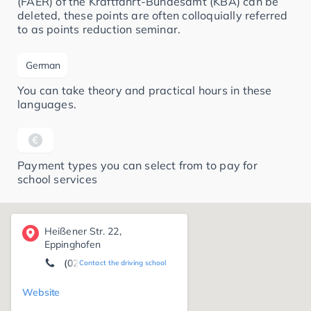
(FAER) of the Kraftfahrt-Bundesamt (KBA) can be
deleted, these points are often colloquially referred
to as points reduction seminar.
German
You can take theory and practical hours in these
languages.
Payment types you can select from to pay for
school services
Heißener Str. 22,
Eppinghofen
(0208) 47 05 48
Contact the driving school
Website