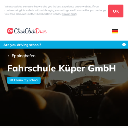
We use cookies to ensure that we give you the best experience on our website. If you
OK
continue using this website without changing your settings, we'll assume that you are happy
to receive all cookies on the ClickClickDrive website
Cookie policy
Are you driving school?
Eppinghofen
Fahrschule Küper GmbH
Claim my school