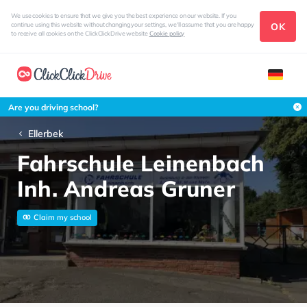
We use cookies to ensure that we give you the best experience on our website. If you
OK
continue using this website without changing your settings, we'll assume that you are happy
to receive all cookies on the ClickClickDrive website
Cookie policy
Are you driving school?
Ellerbek
Fahrschule Leinenbach
Inh. Andreas Gruner
Claim my school