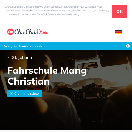
We use cookies to ensure that we give you the best experience on our website. If you
OK
continue using this website without changing your settings, we'll assume that you are happy
to receive all cookies on the ClickClickDrive website
Cookie policy
Are you driving school?
St. Johann
Fahrschule Mang
Christian
Claim my school