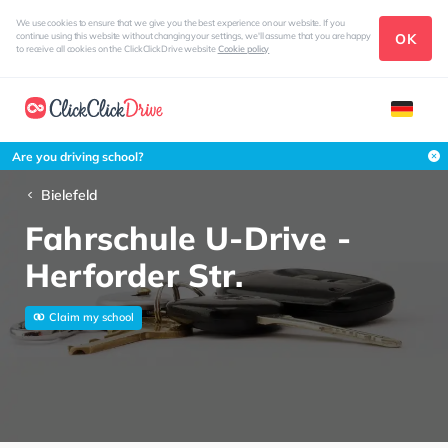
We use cookies to ensure that we give you the best experience on our website. If you
OK
continue using this website without changing your settings, we'll assume that you are happy
to receive all cookies on the ClickClickDrive website
Cookie policy
Are you driving school?
Bielefeld
Fahrschule U-Drive -
Herforder Str.
Claim my school