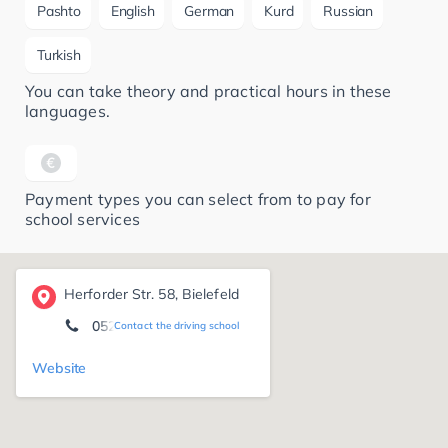
Pashto
English
German
Kurd
Russian
Turkish
You can take theory and practical hours in these
languages.
Payment types you can select from to pay for
school services
Herforder Str. 58, Bielefeld
0521 52 89 08 38
Contact the driving school
Website