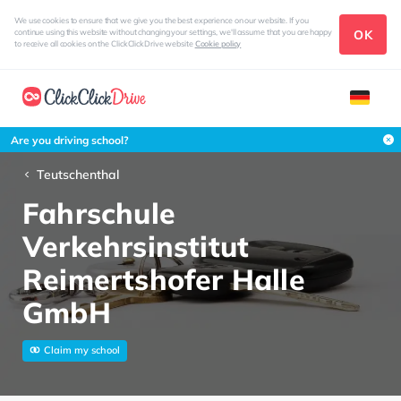
We use cookies to ensure that we give you the best experience on our website. If you
OK
continue using this website without changing your settings, we'll assume that you are happy
to receive all cookies on the ClickClickDrive website
Cookie policy
Are you driving school?
Teutschenthal
Fahrschule
Verkehrsinstitut
Reimertshofer Halle
GmbH
Claim my school