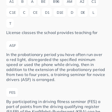
A1
B
A
BE
B96
AM
A2
C1
C1E
C
CE
D1
D1E
D
DE
L
T
LIcense classes the school provides teaching for
ASF
In the probationary period you have often run over
a red light, disregarded the specified minimum
speed or used the phone while driving, then in
addition to the extension of the probationary period
from two to four years, a training seminar for novice
drivers (ASF) is arranged.
FES
By participating in driving fitness seminar (FES) a
part of points from the driving qualifying register
(FAER) of the Kraftfahrt-Bundesamt (KBA) can be