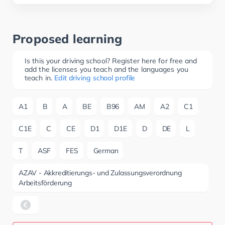
Proposed learning
Is this your driving school? Register here for free and
add the licenses you teach and the languages you
teach in.
Edit driving school profile
A1
B
A
BE
B96
AM
A2
C1
C1E
C
CE
D1
D1E
D
DE
L
T
ASF
FES
German
AZAV - Akkreditierungs- und Zulassungsverordnung
Arbeitsförderung