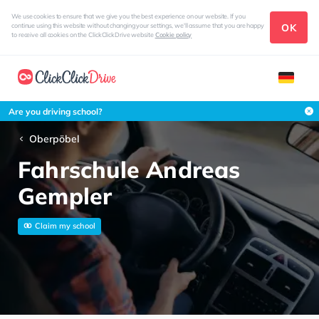
We use cookies to ensure that we give you the best experience on our website. If you
OK
continue using this website without changing your settings, we'll assume that you are happy
to receive all cookies on the ClickClickDrive website
Cookie policy
Are you driving school?
Oberpöbel
Fahrschule Andreas
Gempler
Claim my school