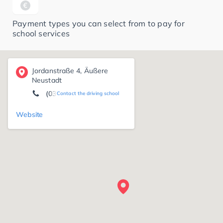
Payment types you can select from to pay for
school services
Jordanstraße 4, Äußere
Neustadt
(0351) 4 21 33 04
Contact the driving school
Website