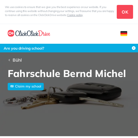
We use cookies to ensure that we give you the best experience on our website. If you
OK
continue using this website without changing your settings, we'll assume that you are happy
to receive all cookies on the ClickClickDrive website
Cookie policy
Are you driving school?
Bühl
Fahrschule Bernd Michel
Claim my school