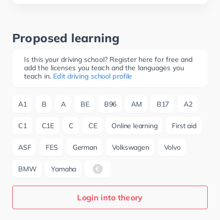
Proposed learning
Is this your driving school? Register here for free and
add the licenses you teach and the languages you
teach in.
Edit driving school profile
A1
B
A
BE
B96
AM
B17
A2
C1
C1E
C
CE
Online learning
First aid
ASF
FES
German
Volkswagen
Volvo
BMW
Yamaha
Login into theory