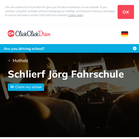
We use cookies to ensure that we give you the best experience on our website. If you
OK
continue using this website without changing your settings, we'll assume that you are happy
to receive all cookies on the ClickClickDrive website
Cookie policy
Are you driving school?
Hutholz
Schlierf Jörg Fahrschule
Claim my school